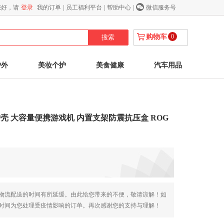
您好，请
登录
我的订单
|
员工福利平台
|
帮助中心
|
微信服务号
购物车
0
户外
美妆个护
美食健康
汽车用品
保护壳 大容量便携游戏机 内置支架防震抗压盒 ROG
与物流配送的时间有所延缓。由此给您带来的不便，敬请谅解！如
时间为您处理受疫情影响的订单。再次感谢您的支持与理解！